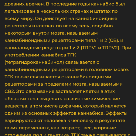
древних времен. В последние годы каннабис был
легализован в нескольких странах и штатах по
всему миру. Он действует на каннабиноидные
рецепторы в клетках по всему телу, подобно
некоторым внутри мозга, называемым
каннабиноидными рецепторами типа 1 и 2 (CB). и
ваниллоидные рецепторы 1 и 2 (TRPV1 и TRPV2). При
употреблении каннабиса ТГК
(тетрагидроканнабинол) связывается с
каннабиноидными рецепторами в головном мозге.
ТГК также связывается с каннабиноидными
рецепторами за пределами мозга, называемыми
CB2. Это связывание заставляет клетки в этих
областях тела выделять различные химические
вещества, в том числе дофамин, который является
одним из основных эффектов каннабиса. Эффекты
варьируются от человека к человеку в результате
таких переменных, как возраст; , вес, жировые
отложения, пол и генетика. ТГК также связывается с