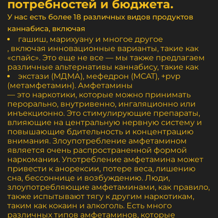
потребностей и бюджета.
У нас есть более 18 различных видов продуктов
каннабиса, включая
гашиш, марихуану и многое другое
, включая инновационные варианты, такие как
«спайс». Это еще не все — мы также предлагаем
различные альтернативы каннабису, такие как
экстази (МДМА), мефедрон (MCAT), +pvp
(метамфетамин). Амфетамины
— это наркотики, которые можно принимать
перорально, внутривенно, ингаляционно или
инъекционно. Это стимулирующие препараты,
влияющие на центральную нервную систему и
повышающие бдительность и концентрацию
внимания. Злоупотребление амфетамином
является очень распространенной формой
наркомании. Употребление амфетамина может
привести к анорексии, потере веса, лишению
сна, бессоннице и возбуждению. Люди,
злоупотребляющие амфетаминами, как правило,
также испытывают тягу к другим наркотикам,
таким как кокаин и алкоголь. Есть много
различных типов амфетаминов, которые