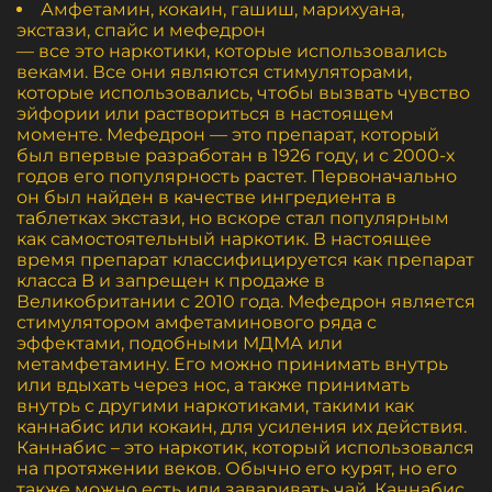
Амфетамин, кокаин, гашиш, марихуана,
экстази, спайс и мефедрон
— все это наркотики, которые использовались
веками. Все они являются стимуляторами,
которые использовались, чтобы вызвать чувство
эйфории или раствориться в настоящем
моменте. Мефедрон — это препарат, который
был впервые разработан в 1926 году, и с 2000-х
годов его популярность растет. Первоначально
он был найден в качестве ингредиента в
таблетках экстази, но вскоре стал популярным
как самостоятельный наркотик. В настоящее
время препарат классифицируется как препарат
класса B и запрещен к продаже в
Великобритании с 2010 года. Мефедрон является
стимулятором амфетаминового ряда с
эффектами, подобными МДМА или
метамфетамину. Его можно принимать внутрь
или вдыхать через нос, а также принимать
внутрь с другими наркотиками, такими как
каннабис или кокаин, для усиления их действия.
Каннабис – это наркотик, который использовался
на протяжении веков. Обычно его курят, но его
также можно есть или заваривать чай. Каннабис