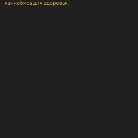
каннабиса для здоровья.
Карта сайта
Купить Экстази, МЕФ, Гашиш В Москве