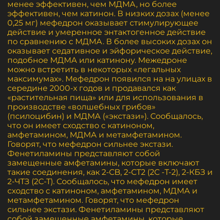
менее эффективен, чем МДМА, но более
эффективен, чем катинон. В низких дозах (менее
0,25 мг) мефедрон оказывает стимулирующее
действие и умеренное энтактогенное действие
по сравнению с МДМА. В более высоких дозах он
оказывает седативное и эйфорическое действие,
подобное МДМА или катинону. Межедроне
можно встретить в некоторых «легальных
максимумах». Мефедрон появился на на улицах в
середине 2000-х годов и продавался как
«растительная пища» или для использования в
производстве «волшебных грибов»
(псилоцибин) и МДМА («экстази»). Сообщалось,
что он имеет сходство с катиноном,
амфетамином, МДМА и метамфетамином.
Говорят, что мефедрон сильнее экстази.
Фенетиламины представляют собой
замещенные амфетамины, которые включают
такие соединения, как 2-CB, 2-CT2 (2C -Т-2), 2-КБЗ и
2-ЧТЗ (2С-Т). Сообщалось, что мефедрон имеет
сходство с катиноном, амфетамином, МДМА и
метамфетамином. Говорят, что мефедрон
сильнее экстази. Фенетиламины представляют
собой замещенные амфетамины, которые