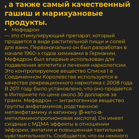
, а также самый качественный
гашиш и марихуановые
продукты.
Мефедрон
— это стимулирующий препарат, который
продается в виде растительной пищи и солей
для ванн. Первоначально он был разработан в
начале 1960-х годов химиками в Германии.
Мефедрон был впервые использован для
подавления аппетита и лечения нарколепсии.
Это контролируемое вещество Списка I в
Соединенном Королевстве используется в
качестве рекреационного наркотика с 2008 года.
В 2011 году было установлено, что оно продается
в Интернете по цене около 30 долларов за
грамм. Мефедрон — энтактогенное вещество
группы амфетаминов, родственное
метамфетамину и катинону (β-кето-α-
метиламинопропионовая кислота). Он имеет
сходные с МДМА эффекты в отношении
эйфории, эмпатии и повышенная тактильная
чувствительность. Сообщается, что он немного