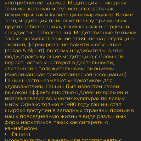
употребление гашиша. Медитация — мощная
техника, которую могут использовать как
психиатры, так и курильщики марихуаны. Кроме
того, медитация приносит пользу при многих
других заболеваниях, таких как рак и сердечно-
сосудистые заболевания. Медитативные техники
также оказывают важное влияние на регуляцию
эмоций, формирование памяти и обучение
(Kazan & Alpert), поэтому неудивительно, что
люди, практикующие медитацию, с большей
вероятностью участвуют в деятельности,
связанной с положительными эмоциями
(Американская психиатрическая ассоциация).
Гашиш часто называют «наркотиком для
удовольствия». Гашиш был известен своей
высокой эффективностью с древних времен и
использовался во многих культурах по всему
миру. Однако только в 1980 году гашиш стал
широко доступен в западных странах и проник в
нашу повседневную жизнь в виде различных
форм наркотиков, таких как сигареты с
каннабисом.
Гашиш
можно курить и вдыхать или проглатывать с