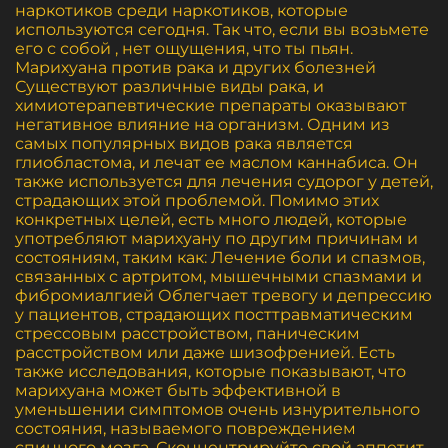
наркотиков среди наркотиков, которые
используются сегодня. Так что, если вы возьмете
его с собой , нет ощущения, что ты пьян.
Марихуана против рака и других болезней
Существуют различные виды рака, и
химиотерапевтические препараты оказывают
негативное влияние на организм. Одним из
самых популярных видов рака является
глиобластома, и лечат ее маслом каннабиса. Он
также используется для лечения судорог у детей,
страдающих этой проблемой. Помимо этих
конкретных целей, есть много людей, которые
употребляют марихуану по другим причинам и
состояниям, таким как: Лечение боли и спазмов,
связанных с артритом, мышечными спазмами и
фибромиалгией Облегчает тревогу и депрессию
у пациентов, страдающих посттравматическим
стрессовым расстройством, паническим
расстройством или даже шизофренией. Есть
также исследования, которые показывают, что
марихуана может быть эффективной в
уменьшении симптомов очень изнурительного
состояния, называемого повреждением
спинного мозга. Сконцентрируйте свой аппетит,