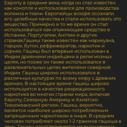
Европу в средние века, когда он стал известен
как конопля и использовался для производства
волокна и ткани. Европейцы вскоре осознали
его целебные качества и стали использовать это
вещество. Примерно в то же время он стал
использоваться как опьяняющее средство в
Испании, Португалии, Англии и других
странах.Гашиш также известен как марихуана,
горшок, бутон, рефрижератор, наркотик и
сорняк. Гашиш был впервые использован в
Индии древними индийцами в религиозных
целях, но позже он также использовался в
развлекательных целях жителями северной
Индии. Гашиш широко использовался в
различных культурах по всему миру с древних
времен. В настоящее время гашиш широко
используется в качестве рекреационного
наркотика во многих странах мира, включая
Европу, Северную Америку и Азиатско-
Тихоокеанский регион. Гашиш, вероятно,
является наиболее широко потребляемым
запрещенным наркотиком в мире. В среднем
человек потребляет около 1-2 граммов гашиша в
день. Гашиш изготавливается из высушенных