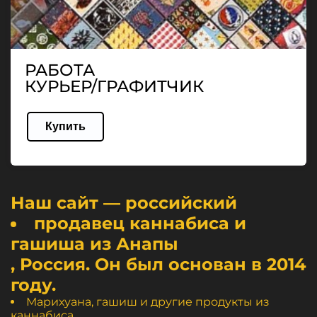
РАБОТА
КУРЬЕР/ГРАФИТЧИК
Купить
Наш сайт — российский
продавец каннабиса и
гашиша из Анапы
, Россия. Он был основан в 2014
году.
Марихуана, гашиш и другие продукты из
каннабиса