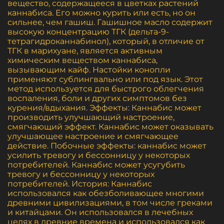
вещество, содержащееся в цветках растений
каннабиса. Его можно курить или есть, но он
сильнее, чем гашиш. Гашишное масло содержит
высокую концентрацию ТГК (дельта-9-
тетрагидроканнабинол), который, в отличие от
ТГК в марихуане, является активным
химическим веществом каннабиса,
вызывающим кайф. Настойки конопли
применяют сублингвально или под язык. Этот
метод используется для быстрого облегчения
воспаления, боли и других симптомов без
курения/вдыхания. Эффекты: Каннабис может
производить улучшающий настроение,
смягчающий эффект. Каннабис может оказывать
улучшающее настроение и смягчающее
действие. Побочные эффекты: каннабис может
усилить тревогу и бессонницу у некоторых
потребителей. Каннабис может усугубить
тревогу и бессонницу у некоторых
потребителей. История: Каннабис
использовался как обезболивающее многими
древними цивилизациями, в том числе греками
и китайцами. Он использовался в лечебных
целях в древние времена и использовался как