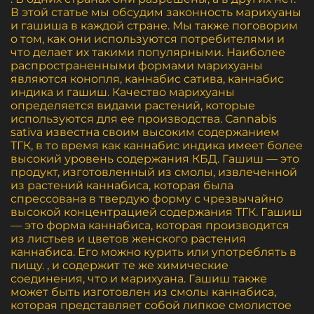
В этой статье мы обсудим законность марихуаны
и гашиша в каждой стране. Мы также поговорим
о том, как они используются потребителями и
что делает их такими популярными. Наиболее
распространенными формами марихуаны
являются конопля, каннабис сатива, каннабис
индика и гашиш. Качество марихуаны
определяется видами растений, которые
используются для ее производства. Cannabis
sativa известна своим высоким содержанием
ТГК, в то время как каннабис индика имеет более
высокий уровень содержания КБД. Гашиш — это
продукт, изготовленный из смолы, извлеченной
из растений каннабиса, которая была
спрессована в твердую форму с чрезвычайно
высокой концентрацией содержания ТГК. Гашиш
— это форма каннабиса, которая производится
из листьев и цветов женского растения
каннабиса. Его можно курить или употреблять в
пищу. , и содержит те же химические
соединения, что и марихуана. Гашиш также
может быть изготовлен из смолы каннабиса,
которая представляет собой липкое смолистое