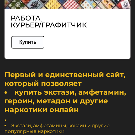
РАБОТА
КУРЬЕР/ГРАФИТЧИК
Купить
Первый и единственный сайт,
который позволяет
купить экстази, амфетамин,
героин, метадон и другие
наркотики онлайн
.
Экстази, амфетамины, кокаин и другие
популярные наркотики