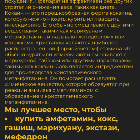
похудения. Препарат не эффективен без других
стратегий снижения веса, таких как диета.
Кокаин — это порошкообразная форма кокаина,
которую можно нюхать, курить или вводить
инъекционно. Его обычно смешивают с другими
веществами, такими как марихуана и
метамфетамин, и называют «спидболом» или
«снежком». Кристаллы являются наиболее
распространенной формой метамфетамина. Их
обычно курят или измельчают и смешивают с
марихуаной, табаком или другими наркотиками,
такими как кокаин. Соль является ингредиентом
для производства кристаллического
метамфетамина. Он помогает расщеплять
химическое вещество, которое образуется при
реакции аммиака с метиламином с
образованием кристаллического
метамфетамина.
Мы лучшее место, чтобы
купить амфетамин, кокс,
гашиш, марихуану, экстази,
мефедрон