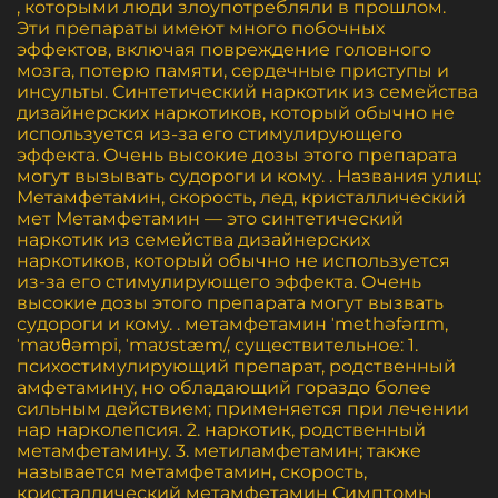
, которыми люди злоупотребляли в прошлом.
Эти препараты имеют много побочных
эффектов, включая повреждение головного
мозга, потерю памяти, сердечные приступы и
инсульты. Синтетический наркотик из семейства
дизайнерских наркотиков, который обычно не
используется из-за его стимулирующего
эффекта. Очень высокие дозы этого препарата
могут вызывать судороги и кому. . Названия улиц:
Метамфетамин, скорость, лед, кристаллический
мет Метамфетамин — это синтетический
наркотик из семейства дизайнерских
наркотиков, который обычно не используется
из-за его стимулирующего эффекта. Очень
высокие дозы этого препарата могут вызвать
судороги и кому. . метамфетамин ˈmethəfərɪm,
ˈmaʊθəmpi, ˈmaʊstæm/, существительное: 1.
психостимулирующий препарат, родственный
амфетамину, но обладающий гораздо более
сильным действием; применяется при лечении
нар нарколепсия. 2. наркотик, родственный
метамфетамину. 3. метиламфетамин; также
называется метамфетамин, скорость,
кристаллический метамфетамин Симптомы