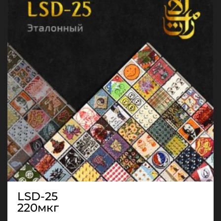
LSD-25
220мкг