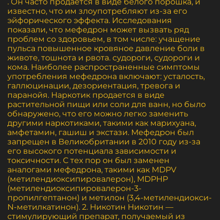
. Он часто продается в виде белого порошка, и
известно, что им злоупотребляют из-за его
эйфорического эффекта. Исследования
показали, что мефедрон может вызвать ряд
проблем со здоровьем, в том числе: учащение
пульса повышенное кровяное давление боли в
животе, тошнота и рвота. судороги, судороги и
кома. Наиболее распространенные симптомы
употребления мефедрона включают: усталость,
галлюцинации, дезориентация, тревога и
паранойя. Наркотик продается в виде
растительной пищи или соли для ванн, но было
обнаружено, что его можно легко заменить
другими наркотиками, такими как марихуана,
амфетамин, гашиш и экстази. Мефедрон был
запрещен в Великобритании в 2010 году из-за
его высокого потенциала зависимости и
токсичности. С тех пор он был заменен
аналогами мефедрона, такими как MDPV
(метилендиоксипировалерон), MDPHP
(метилендиоксипировалерон-3-
пропилгептанон) и метилон (3,4-метилендиокси-
N-метилкатинон). 2. Никотин Никотин —
стимулирующий препарат, получаемый из