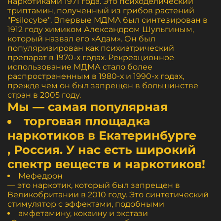
наркотиками 1971 года. Это психоделический
триптамин, полученный из грибов растений
"Psilocybe". Впервые МДМА был синтезирован в
1912 году химиком Александром Шульгиным,
который назвал его «Адам». Он был
популяризирован как психиатрический
препарат в 1970-х годах. Рекреационное
использование МДМА стало более
распространенным в 1980-х и 1990-х годах,
прежде чем он был запрещен в большинстве
стран в 2005 году.
Мы — самая популярная
торговая площадка
наркотиков в Екатеринбурге
, Россия. У нас есть широкий
спектр веществ и наркотиков!
Мефедрон
— это наркотик, который был запрещен в
Великобритании в 2010 году. Это синтетический
стимулятор с эффектами, подобными
амфетамину, кокаину и экстази