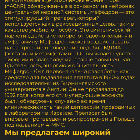
никотиновые ацетилхолиновые рецепторы
(nAChR), обнаруженные в основном на нейронах
центральной нервной системы. Мефедрон — это
стимулирующий препарат, который
используется как в рекреационных целях, так и в
качестве учебного пособия. Это синтетический
наркотик, действие которого подобно кокаину и
амфетамину. Мефедрон может воздействовать
на настроение и поведение подобно МДМА
(экстази). и метамфетамин. Он вызывает чувство
эйфории и благополучия, а также повышенную
бдительность, энергию и общительность.
Мефедрон был первоначально разработан как
средство для подавления аппетита в 1960-х годах
исследователями из Бирмингемского
университета в Англии. Он не продавался до
1992 года, когда его стимулирующие эффекты
были обнаружены случайно во время
клинических испытаний депрессии, проводимых
в лаборатории в Израиле. Препарат был
впервые произведен и распространен в Польше
под названием 4-MMC.
Мы предлагаем широкий