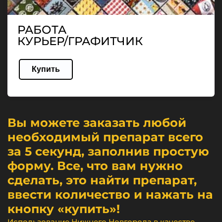
РАБОТА
КУРЬЕР/ГРАФИТЧИК
Купить
Вы можете заказать любой
необходимый препарат всего
за 5 секунд, заполнив простую
форму. Все, что вам нужно
сделать, это найти препарат,
ввести количество и нажать на
кнопку «купить»!
Использование Нижнего Новгорода в качестве