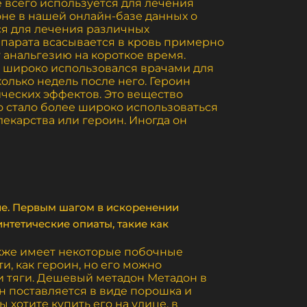
 всего используется для лечения
доне в нашей онлайн-базе данных о
ся для лечения различных
парата всасывается в кровь примерно
т анальгезию на короткое время.
и широко использовался врачами для
колько недель после него. Героин
ческих эффектов. Это вещество
 стало более широко использоваться
лекарства или героин. Иногда он
ние. Первым шагом в искоренении
нтетические опиаты, такие как
акже имеет некоторые побочные
и, как героин, но его можно
и тяги. Дешевый метадон Метадон в
н поставляется в виде порошка и
хотите купить его на улице, в