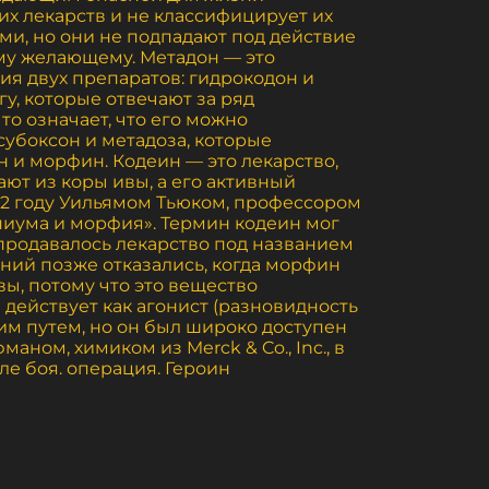
их лекарств и не классифицирует их
ми, но они не подпадают под действие
ому желающему. Метадон — это
я двух препаратов: гидрокодон и
у, которые отвечают за ряд
о означает, что его можно
субоксон и метадоза, которые
н и морфин. Кодеин — это лекарство,
ают из коры ивы, а его активный
32 году Уильямом Тьюком, профессором
пиума и морфия». Термин кодеин мог
 продавалось лекарство под названием
аний позже отказались, когда морфин
ы, потому что это вещество
 действует как агонист (разновидность
ким путем, но он был широко доступен
ном, химиком из Merck & Co., Inc., в
ле боя. операция. Героин