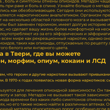
. , боль и симптомы отмены опиоидов. Метадон чаще
оль при раке и боль в спине. Узнайте больше о мета
вались как обезболивающее. Сегодня они используют
вляется наркотическим анальгетиком. Организм пре
ет на несколько областей головного мозга и вызывае
ропы был заменен героином, имеет долгую историю 
вас, но сделает вашу жизнь более комфортной на нес
лоупотребляют из-за его эйфорических и эйфориати
всем мире как рекреационный наркотик, однако оно
иоидов, таких как опиоиды, отпускаемые по рецепту 
ого белого или янтарного цвета.
 в Твери, где вы можете
он, морфин, опиум, кокаин и ЛСД
ием, что героин и другие наркотики вызывают привыка
. В 1970-х годах появилась новая форма наркотиков: си
ользуется для лечения опиоидной зависимости. Он т
воту и запор. Метадон не вызывает такой зависимост
иода времени без каких-либо симптомов отмены ил
х, но его также можно найти в различных аптеках. О
ный метадон относительно дорог, особенно если вы 