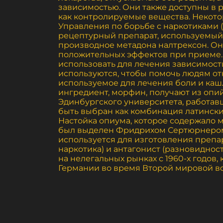
зависимостью. Они также доступны в р
как контролируемые вещества. Некото
Управления по борьбе с наркотиками (
рецептурный препарат, используемый 
производное метадона налтрексон. Он
положительных эффектов при приеме. 
использовать для лечения зависимости
используются, чтобы помочь людям отк
используемое для лечения боли и кашл
ингредиент, морфин, получают из опи
Эдинбургского университета, работав
быть выбран как комбинация латинских
Настойка опиума, которое содержало м
был выделен Фридрихом Сертюрнером в
используется для изготовления препар
наркотика) и антагонист (разновиднос
на нелегальных рынках с 1960-х годов,
Германии во время Второй мировой вой