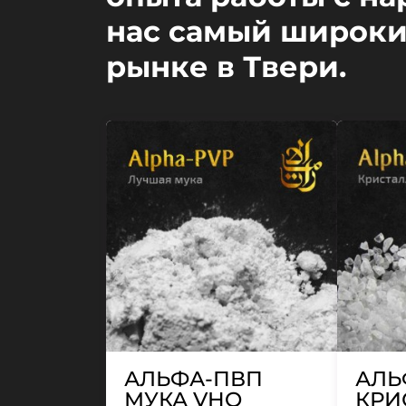
нас самый широки
рынке в Твери.
АЛЬФА-ПВП
АЛЬ
МУКА VHQ
КРИ