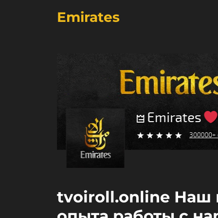
Emirates
tvoiroll.online На
опыта работы с на