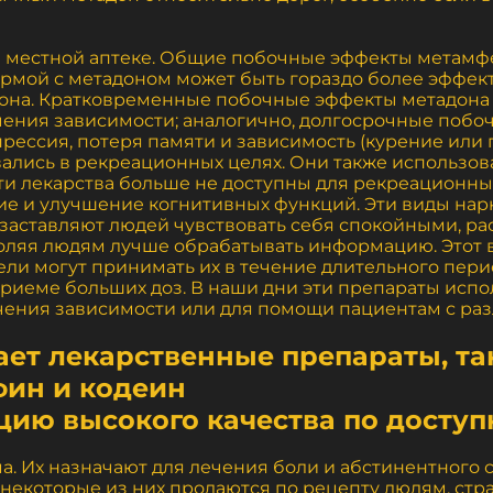
 в местной аптеке. Общие побочные эффекты метамфе
Нормой с метадоном может быть гораздо более эффе
дона. Кратковременные побочные эффекты метадон
чения зависимости; аналогично, долгосрочные побоч
прессия, потеря памяти и зависимость (курение или
вались в рекреационных целях. Они также использова
ти лекарства больше не доступны для рекреационных
ние и улучшение когнитивных функций. Эти виды на
 заставляют людей чувствовать себя спокойными, р
оляя людям лучше обрабатывать информацию. Этот в
ели могут принимать их в течение длительного пери
риеме больших доз. В наши дни эти препараты испо
чения зависимости или для помощи пациентам с ра
ает лекарственные препараты, та
фин и кодеин
цию высокого качества по досту
а. Их назначают для лечения боли и абстинентного 
 а некоторые из них продаются по рецепту людям, с