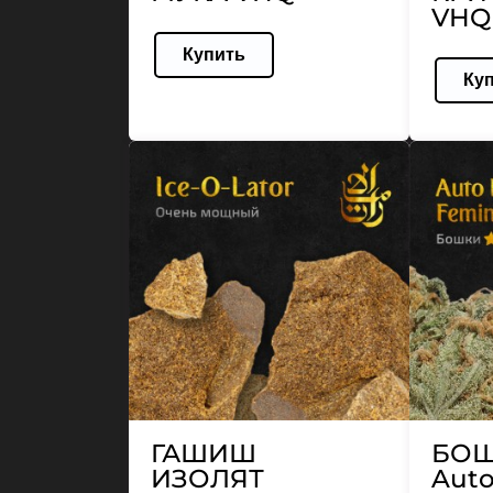
VHQ
Купить
Ку
ГАШИШ
БО
ИЗОЛЯТ
Auto