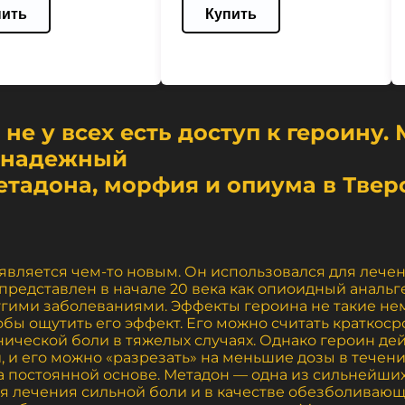
пить
Купить
о не у всех есть доступ к героину
ы надежный
етадона, морфия и опиума в Твер
 является чем-то новым. Он использовался для лече
редставлен в начале 20 века как опиоидный анальге
угими заболеваниями. Эффекты героина не такие нем
тобы ощутить его эффект. Его можно считать кратко
нической боли в тяжелых случаях. Однако героин де
и его можно «разрезать» на меньшие дозы в течени
на постоянной основе. Метадон — одна из сильнейши
ля лечения сильной боли и в качестве обезболивающ