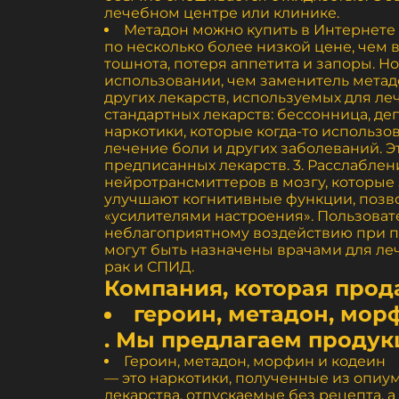
лечебном центре или клинике.
Метадон можно купить в Интернете
по несколько более низкой цене, чем
тошнота, потеря аппетита и запоры. 
использовании, чем заменитель мета
других лекарств, используемых для ле
стандартных лекарств: бессонница, де
наркотики, которые когда-то использо
лечение боли и других заболеваний. Э
предписанных лекарств. 3. Расслабле
нейротрансмиттеров в мозгу, которые
улучшают когнитивные функции, позв
«усилителями настроения». Пользоват
неблагоприятному воздействию при п
могут быть назначены врачами для ле
рак и СПИД.
Компания, которая прод
героин, метадон, мор
. Мы предлагаем продук
Героин, метадон, морфин и кодеин
— это наркотики, полученные из опиум
лекарства, отпускаемые без рецепта,