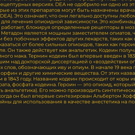
ецептурных версиях. DEA не одобрило ни одно из эт
рые из этих препаратов могут быть назначены врача
DEA). Это означает, что они легально доступны люб
для лечения опиоидной зависимости. Это комбинаци
 работает, блокируя определенные рецепторы в мозг
Метадон является мощным заместителем опиатов, чт
 без побочных эффектов других лекарств, таких как 
азаться от более сильных опиоидов, таких как герои
я. Он также действует как анальгетик. Кодеин получ
йного мака. Термин кодеин был впервые введен в 18
шим над докторской диссертацией о «воздействии о
 слов, обозначающих иву и опиум. В начале 19 века
орфин и другие химические вещества. От этих назв
 1843 году. Название кодеин происходит от коры ив
ата, фосфата кодеина. Героин — это опиоид, который
ть анальгетика). Его можно производить синтетичес
 когда он был впервые синтезирован Альбертом Хоффма
ны для использования в качестве анестетика на по