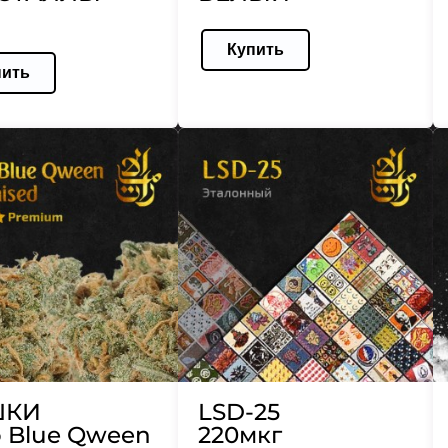
Купить
пить
ШКИ
LSD-25
 Blue Qween
220мкг