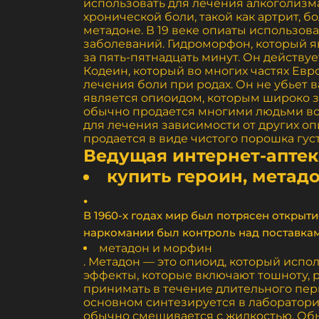
использовать для лечения алкоголизма
хронической боли, такой как артрит, б
метадоне. В 19 веке опиаты использо
заболеваний. Гидроморфон, который я
за пять-пятнадцать минут. Он действу
Кодеин, который во многих частях Ев
лечения боли при родах. Он не убьет 
является опиоидом, которым широко з
обычно продается многими людьми во 
для лечения зависимости от других оп
продается в виде чистого порошка густ
Ведущая интернет-аптека
купить героин, метад
.
В 1960-х годах мир был потрясен открыт
наркомании был контроль над поставками
метадон и морфин
. Метадон — это опиоид, который исп
эффекты, которые включают тошноту, р
принимать в течение длительного пер
основном синтезируется в лаборатория
обычно смешивается с жидкостью. Обыч