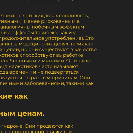
тамина в низких дозах сонливость,
ктивным и менее рискованным в
а аналогичны побочным эффектам
ные эффекты такие же, как и у
 продолжительное употребление). Это
лись в медицинских целях, таких как
 целей, но они существуют в качестве
ркотиков способствуют выработке
асслабленными и мягкими. Они также
ид наркотиков часто называют
ода времени и не подвергаться
льзуются по разным причинам. Они
зличными заболеваниями, такими как
кие как
пным ценам.
синдрома. Они продаются как
традающим опасной для жизни