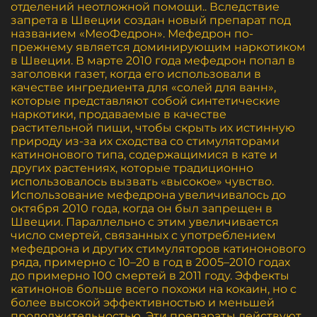
отделений неотложной помощи.. Вследствие
запрета в Швеции создан новый препарат под
названием «МеоФедрон». Мефедрон по-
прежнему является доминирующим наркотиком
в Швеции. В марте 2010 года мефедрон попал в
заголовки газет, когда его использовали в
качестве ингредиента для «солей для ванн»,
которые представляют собой синтетические
наркотики, продаваемые в качестве
растительной пищи, чтобы скрыть их истинную
природу из-за их сходства со стимуляторами
катинонового типа, содержащимися в кате и
других растениях, которые традиционно
использовалось вызвать «высокое» чувство.
Использование мефедрона увеличивалось до
октября 2010 года, когда он был запрещен в
Швеции. Параллельно с этим увеличивается
число смертей, связанных с употреблением
мефедрона и других стимуляторов катинонового
ряда, примерно с 10–20 в год в 2005–2010 годах
до примерно 100 смертей в 2011 году. Эффекты
катинонов больше всего похожи на кокаин, но с
более высокой эффективностью и меньшей
продолжительностью. Эти препараты действуют