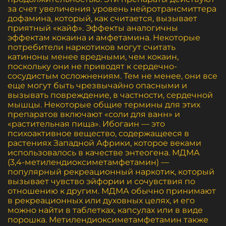
за счет увеличения уровень нейротрансмиттера
дофамина, который, как считается, вызывает
приятный «кайф». Эффекты аналогичны
эффектам кокаина и амфетамина. Некоторые
потребители наркотиков могут считать
катиноны менее вредными, чем кокаин,
поскольку они не приводят к сердечно-
сосудистым осложнениям. Тем не менее, они все
еще могут быть чрезвычайно опасными и
вызывать повреждение, в частности, сердечной
мышцы. Некоторые общие термины для этих
препаратов включают «соли для ванн» и
«растительная пища». Ибогаин — это
психоактивное вещество, содержащееся в
растениях Западной Африки, которое веками
использовалось в качестве энтеогена. МДМА
(3,4-метилендиоксиметамфетамин) —
популярный рекреационный наркотик, который
вызывает чувство эйфории и сочувствия по
отношению к другим. МДМА обычно принимают
в рекреационных или духовных целях, и его
можно найти в таблетках, капсулах или в виде
порошка. Метилендиоксиметамфетамин также