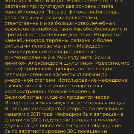
контакт с кожей или рот. Важно отметить, что в
растении присутствуют два основных типа
каннабиноидов. Первые, фитоканнабиноиды,
являются химическими веществами,
ответственными за большинство лечебных
эффектов каннабиса, таких как обезболивание и
противовоспалительное действие. Второй тип
каннабиноидов, терпены, связаны с более
сильными психоактивными. Мефедрон —
стимулирующий препарат, впервые
синтезированный в 1929 году английским
химиком Александром Шульгиным Известно, что
это эйфорический препарат, вызывающий
галлюциногенные эффекты от легкой до
умеренной степени. Использование мефедрона
в качестве рекреационного наркотика
распространено по всей Европе и в
Великобритании, где он продается через
Интернет как «мяу-мяу» и «растительная пища».
В Швеции он продается открыто по легальным
каналам с 2011 года. Мефедрон был запрещен в
Швеции в 2012 году после того, как в течение
двух месяцев после его выпуска в обращение
было зарегистрировано 300 посещений