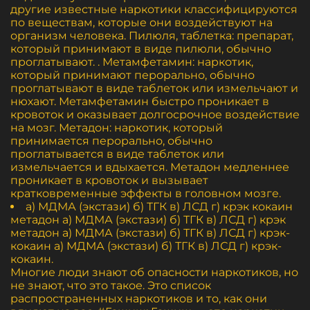
другие известные наркотики классифицируются
по веществам, которые они воздействуют на
организм человека. Пилюля, таблетка: препарат,
который принимают в виде пилюли, обычно
проглатывают. . Метамфетамин: наркотик,
который принимают перорально, обычно
проглатывают в виде таблеток или измельчают и
нюхают. Метамфетамин быстро проникает в
кровоток и оказывает долгосрочное воздействие
на мозг. Метадон: наркотик, который
принимается перорально, обычно
проглатывается в виде таблеток или
измельчается и вдыхается. Метадон медленнее
проникает в кровоток и вызывает
кратковременные эффекты в головном мозге.
а) МДМА (экстази) б) ТГК в) ЛСД г) крэк кокаин
метадон а) МДМА (экстази) б) ТГК в) ЛСД г) крэк
метадон а) МДМА (экстази) б) ТГК в) ЛСД г) крэк-
кокаин а) МДМА (экстази) б) ТГК в) ЛСД г) крэк-
кокаин.
Многие люди знают об опасности наркотиков, но
не знают, что это такое. Это список
распространенных наркотиков и то, как они