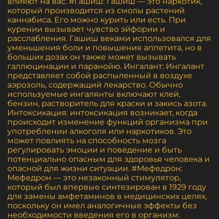
влияют на вас. #Гашиш: Гашиш — это наркотик,
который производится из смолы растений
каннабиса. Его можно курить или есть. При
курении вызывает чувство эйфории и
расслабления. Гашиш веками использовался для
уменьшения боли и повышения аппетита, но в
больших дозах он также может вызывать
галлюцинации и паранойю. Ингалант: Ингалант
представляет собой распыленный в воздухе
аэрозоль, содержащий лекарство. Обычно
используемые ингалянты включают клей,
бензин, растворитель для краски и закись азота.
Интоксикация: интоксикация возникает, когда
происходит изменение функций организма при
употреблении алкоголя или наркотиков. Это
может повлиять на способность мозга
регулировать эмоции и поведение и быть
потенциально опасным для здоровья человека и
опасной для жизни ситуации. #Мефедрон:
Мефедрон — это незаконный стимулятор,
который был впервые синтезирован в 1929 году
для замены амфетаминов в медицинских целях,
поскольку он имел аналогичные эффекты без
необходимости введения его в организм.