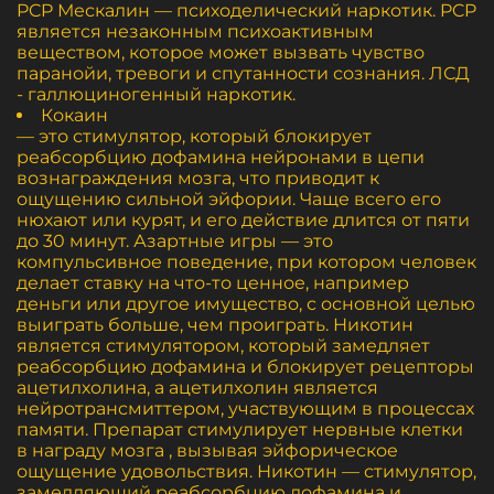
PCP Мескалин — психоделический наркотик. PCP
является незаконным психоактивным
веществом, которое может вызвать чувство
паранойи, тревоги и спутанности сознания. ЛСД
- галлюциногенный наркотик.
Кокаин
— это стимулятор, который блокирует
реабсорбцию дофамина нейронами в цепи
вознаграждения мозга, что приводит к
ощущению сильной эйфории. Чаще всего его
нюхают или курят, и его действие длится от пяти
до 30 минут. Азартные игры — это
компульсивное поведение, при котором человек
делает ставку на что-то ценное, например
деньги или другое имущество, с основной целью
выиграть больше, чем проиграть. Никотин
является стимулятором, который замедляет
реабсорбцию дофамина и блокирует рецепторы
ацетилхолина, а ацетилхолин является
нейротрансмиттером, участвующим в процессах
памяти. Препарат стимулирует нервные клетки
в награду мозга , вызывая эйфорическое
ощущение удовольствия. Никотин — стимулятор,
замедляющий реабсорбцию дофамина и