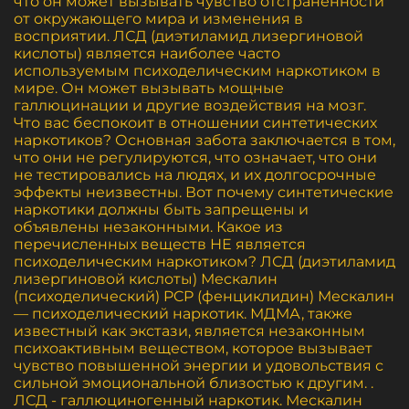
что он может вызывать чувство отстраненности
от окружающего мира и изменения в
восприятии. ЛСД (диэтиламид лизергиновой
кислоты) является наиболее часто
используемым психоделическим наркотиком в
мире. Он может вызывать мощные
галлюцинации и другие воздействия на мозг.
Что вас беспокоит в отношении синтетических
наркотиков? Основная забота заключается в том,
что они не регулируются, что означает, что они
не тестировались на людях, и их долгосрочные
эффекты неизвестны. Вот почему синтетические
наркотики должны быть запрещены и
объявлены незаконными. Какое из
перечисленных веществ НЕ является
психоделическим наркотиком? ЛСД (диэтиламид
лизергиновой кислоты) Мескалин
(психоделический) PCP (фенциклидин) Мескалин
— психоделический наркотик. МДМА, также
известный как экстази, является незаконным
психоактивным веществом, которое вызывает
чувство повышенной энергии и удовольствия с
сильной эмоциональной близостью к другим. .
ЛСД - галлюциногенный наркотик. Мескалин