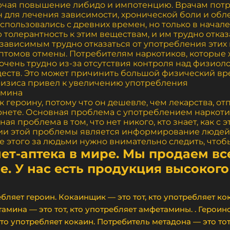
ючая повышение либидо и импотенцию. Врачам потре
н для лечения зависимости, хронической боли и об
использовались с древних времен, но только в начал
 толерантность к этим веществам, и им трудно отказа
 зависимым трудно отказаться от употребления этих 
птомов отмены. Потребителям наркотиков, которые 
 очень трудно из-за отсутствия контроля над физио
еств. Это может причинить большой физический вред
ризиса привел к увеличению употребления
амина
 героину, потому что он дешевле, чем лекарства, от
ернете. Основная проблема с употреблением наркотик
я проблема в том, что нет никого, кто знает, как с э
ии этой проблемы является информирование людей о
е этого за людьми нужно внимательно следить, чтобы
ет-аптека в мире. Мы продаем вс
. У нас есть продукция высокого
ебляет героин. Кокаинщик — это тот, кто употребляет ко
мина — это тот, кто употребляет амфетамины. . Героино
кто употребляет кокаин. Потребитель метадона — это тот