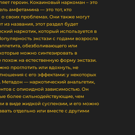
бляет героин. Кокаиновый наркоман – это
ель амфетамина — это тот, кто
о своих проблемах. Они также могут
 из названия, этот раздел будет
еский наркотик, который используется в
Популярность экстази с годами возросла
я аппетита, обезболивающего или
которые можно синтезировать в
 похож на естественную форму экстази.
жно проглотить или вдохнуть, не
тношения с его эффектами: у некоторых
 Метадон — наркотический анальгетик,
ентов с опиоидной зависимостью. Он
рые более сильнодействующие, чем
и в виде жидкой суспензии, и его можно
авать отдельно или вместе с другими