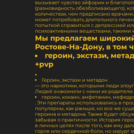
вызывает чувство эйфории и благопол
(разновидность обезболивающего), ко
количествах, чем предписано врачами.
может потребовать длительного лечен
попыткой справиться с депрессией и
психоактивными веществами, такими ка
Мы предлагаем широкий
Ростове-На-Дону, в том ч
героин, экстази, мета
+pvp
.
Героин, экстази и метадон
— это наркотики, которыми люди злоу
Людей знакомили с ними их родители.
героин, кокаин, амфетамин, мефедр
. Эти препараты использовались в пр
популярны, как раньше, но все же сущ
героина и метадона. Также будет обсуж
забывая о практичности. История геро
в личных целях после того, как ему да
горле или сердечной боли, но хирург 