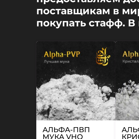
поставщикам в мир
покупать стафф. В
АЛЬФА-ПВП
АЛЬ
МУКА VHQ
КРИ