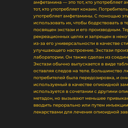
амфетамина — это тот, кто употребляет а
тот, кто употребляет кокаин. Потребитель
употребляет амфетамины. С помощью эти
использовать их, чтобы бодрствовать в т
посвящен экстази и его производным. Тер
рекреационных целях и запрещен в неко
из-за его универсальности в качестве ст
улучшающего настроение. Экстази произ
лаборатории. Он также сделан из соеди
Экстази обычно выпускается в виде табл
оставляя следов на теле. Большинство 
потребителей была передозировка, и он
используемый в качестве опиоидной зам
используется в сочетании с другими оп
метадон, но вызывают меньшее привыкан
вводить перорально или путем инъекции 
лекарствами для лечения опиоидной зав