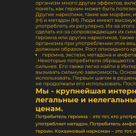
организм много других эффектов, вкл
понять, как героин может быть полезе
Другие наркотики, такие как морфин, 
(H) и метадон (M). Люди имеют высокую
употреблять их регулярно. Из-за этого
сделать из-за сопровождающих их сим
героина или других наркотиков, также
организма при употреблении этих вещ
должным образом. Рост опиоидного к
героина, экстази, метадона и амфет
. Некоторые потребители обращаются к
сильнее. Его также легко найти в Инт
вызывать сильную зависимость. Основна
использовать. Первым шагом в решен
не продолжали его использовать. Посл
Мы - крупнейшая интерн
легальные и нелегальные
ценам.
Потребитель героина – это тот, кто употр
употребляет метадон. Потребитель амфета
героин. Кокаиновый наркоман – это тот, 