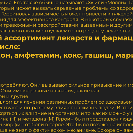
учия. Его также обычно называют «Х» или «Молли».
торый может вызвать серьезные проблемы со здоров
 Героиновая зависимость может привести к тяжелой 
ия для эффективного контроля. В некоторых случая
ли тревожными расстройствами, вызванными други
к алкоголь или отпускаемые по рецепту лекарства, 
 ассортимент лекарств и фармац
исле:
дон, амфетамин, кокс, гашиш, мар
потребляют. Они вызывают сильное привыкание и мог
 Они имеют разные названия, такие как
он и другие
ошлом для лечения различных проблем со здоровьем
ествуют и по-разному влияют на жизнь людей. В этой
даться их влияние на организм и то, как их можно у
ина (H) и метадона (M) Героин был представлен люд
ли морфин от боли в горле. Это было похоже на испо
еще не знал о фактическом механизме. Вскоре он зам