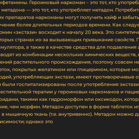
мфетамины. Героиновый наркоман – это тот, кто употре
 метадона — это тот, кто употребляет метадон. Потребит
х препаратов наркоманы могут получить кайф и забыть 
ечение более длительных периодов времени. Как следует
мин «экстази» восходит к началу 20 века. Это синтетич
торых странах из-за вызывающих привыкание свойств. 
имулятора, а также в качестве средства для подавлени
водят из комбинации нескольких химических веществ, 
нений растительного происхождения, поэтому совсем не
еток, покрытых желатином или глицерином, которые мо
людей, употребляющих экстази, имеют противоречивые о
и были госпитализированы после употребления экстази.
естительной терапии у героиновых наркоманов и паци
иоидами, такими как гидроморфон или оксикодон, кото
ие, чем морфин. Метадон доступен в форме таблеток ил
в мышечную ткань (т.е. внутривенно). Метадон можно д
исимости; однако это