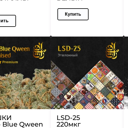
Купить
пить
ШКИ
LSD-25
 Blue Qween
220мкг