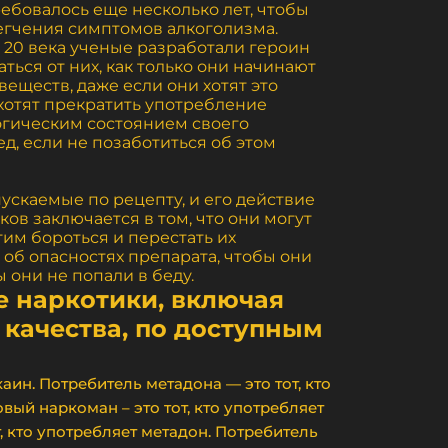
бовалось еще несколько лет, чтобы
легчения симптомов алкоголизма.
е 20 века ученые разработали героин
ться от них, как только они начинают
веществ, даже если они хотят это
хотят прекратить употребление
логическим состоянием своего
, если не позаботиться об этом
пускаемые по рецепту, и его действие
ов заключается в том, что они могут
тим бороться и перестать их
б опасностях препарата, чтобы они
 они не попали в беду.
е наркотики, включая
 качества, по доступным
каин. Потребитель метадона — это тот, кто
вый наркоман – это тот, кто употребляет
, кто употребляет метадон. Потребитель