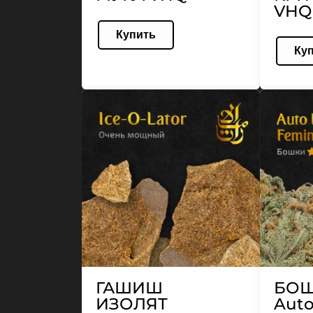
VHQ
Купить
Ку
ГАШИШ
БО
ИЗОЛЯТ
Auto