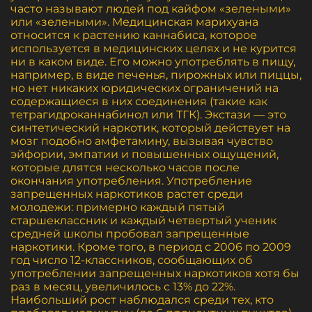
часто называют людей под кайфом «зелеными»
или «зелеными». Медицинская марихуана
относится к растению каннабиса, которое
используется в медицинских целях и не курится
ни в каком виде. Его можно употреблять в пищу,
например, в виде печенья, пирожных или пиццы,
но нет никаких юридических ограничений на
содержащиеся в них соединения (такие как
тетрагидроканнабинол или ТГК). Экстази — это
синтетический наркотик, который действует на
мозг подобно амфетамину, вызывая чувство
эйфории, эмпатии и повышенных ощущений,
которые длятся несколько часов после
окончания употребления. Употребление
запрещенных наркотиков растет среди
молодежи: примерно каждый пятый
старшеклассник и каждый четвертый ученик
средней школы пробовал запрещенные
наркотики. Кроме того, в период с 2006 по 2009
год число 12-классников, сообщающих об
употреблении запрещенных наркотиков хотя бы
раз в месяц, увеличилось с 13% до 22%.
Наибольший рост наблюдался среди тех, кто