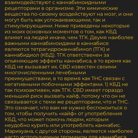
взаимодействуют с каннабиноидными
рецепторами в организме. Эти химические
вещества по-своему воздействуют на мозг, и они
могут быть как успокаивающими, так и
стимулирующими. Ниже приведены некоторые
из моих основных моментов о том, как КБД
влияет на людей иначе, чем ТГК. Двумя наиболее
важными каннабиноидами в каннабисе
являются тетрагидроканнабинол (ТГК) и
каннабидиол (КБД). ТГК ответственен за
опьяняющие эффекты каннабиса, в то время как
КБД не вызывает их. CBD известен своими
многочисленными лечебными
преимуществами, в то время как THC связан с
негативными побочными эффектами. 1) КБД не
так психоактивен, как ТГК. CBD имеет гораздо
меньший риск вызвать кайф, потому что он не
связывается с теми же рецепторами, что и THC.
Это означает, что вам не нужно беспокоиться о
том, чтобы получить «кайф» от употребления
КБД, что может помочь людям, которым
неудобно курить или употреблять каннабис.
Марихуана, с другой стороны, является наиболее
часто используемым термином для каннабиса,