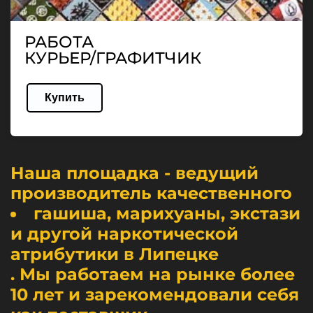
РАБОТА
КУРЬЕР/ГРАФИТЧИК
Купить
Наша площадка - ведущий
производитель качественного
гашиша, марихуаны, экстази
и другой наркотической
атрибутики в Липецке
. Мы работаем на рынке более
10 лет и зарекомендовали себя