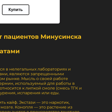
Купить
т пациентов Минусинска
ратами
ся в нелегальных лабораториях и
иками, являются запрещенными
ом рынке. Мысль о своей работе
термин, используемый для работы в
относится к липкой смоле (смесь ТГК и
урения, испарения или еды.
ть кайф. Экстази — это наркотик,
мозге. Конопля — это растение из
спользуется в производстве текстиля,