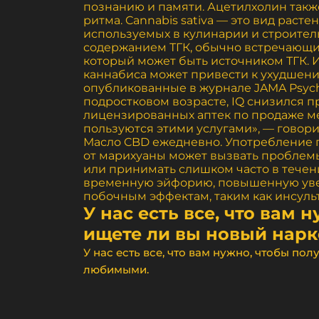
познанию и памяти. Ацетилхолин такж
ритма. Cannabis sativa — это вид раст
используемых в кулинарии и строитель
содержанием ТГК, обычно встречающийс
который может быть источником ТГК. 
каннабиса может привести к ухудшени
опубликованные в журнале JAMA Psychi
подростковом возрасте, IQ снизился пр
лицензированных аптек по продаже ме
пользуются этими услугами», — говор
Масло CBD ежедневно. Употребление г
от марихуаны может вызвать проблемы
или принимать слишком часто в течен
временную эйфорию, повышенную увере
побочным эффектам, таким как инсульт
У нас есть все, что вам
ищете ли вы новый нарк
У нас есть все, что вам нужно, чтобы по
любимыми.