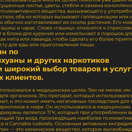
сушенные листья, цветы, стебли и семена конопляно
 психоактивного вещества, вызывающего у употре
кстази, оба из которых вызывают галлюцинации или 
 обычно изготавливают из смолы растения. Его можн
 гашиш и чарас. Слово «гашиш» относится к спрессо
т в блоки для курения или измельчают в порошок дл
как мята или лаванда, чтобы сделать его более прия
асту для еды или приготовления пищи.
ин по
хуаны и других наркотиков
м широкий выбор товаров и услуг
х клиентов.
пользовался в медицинских целях. Тем не менее, им 
для организма. Это препарат, который использовалс
яют, и это может иметь негативные последствия для
ркотиков в мире. Он использовался в медицинских ц
ихуаны является ТГК, который при употреблении в
чающий три вида, производящих наиболее психоакти
ndica и Cannabis ruderalis. Основным активным ингред
олин — это химическое вещество, которое высвобож