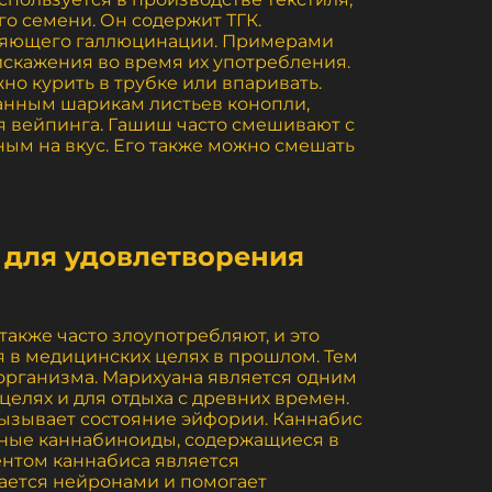
го семени. Он содержит ТГК.
бляющего галлюцинации. Примерами
искажения во время их употребления.
о курить в трубке или впаривать.
ванным шарикам листьев конопли,
я вейпинга. Гашиш часто смешивают с
тным на вкус. Его также можно смешать
 для удовлетворения
также часто злоупотребляют, и это
я в медицинских целях в прошлом. Тем
 организма. Марихуана является одним
елях и для отдыха с древних времен.
ызывает состояние эйфории. Каннабис
вные каннабиноиды, содержащиеся в
иентом каннабиса является
дается нейронами и помогает