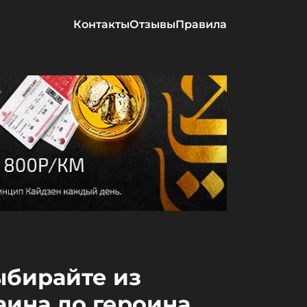
Контакты
Отзывы
Правила
Выбирайте из
аина до героина.