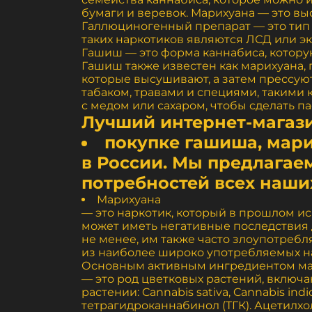
бумаги и веревок. Марихуана — это вы
Галлюциногенный препарат — это тип
таких наркотиков являются ЛСД или э
Гашиш — это форма каннабиса, которую
Гашиш также известен как марихуана,
которые высушивают, а затем прессую
табаком, травами и специями, такими 
с медом или сахаром, чтобы сделать п
Лучший интернет-магаз
покупке гашиша, мари
в России. Мы предлагае
потребностей всех наши
Марихуана
— это наркотик, который в прошлом ис
может иметь негативные последствия 
не менее, им также часто злоупотребл
из наиболее широко употребляемых на
Основным активным ингредиентом мар
— это род цветковых растений, вклю
растении: Cannabis sativa, Cannabis i
тетрагидроканнабинол (ТГК). Ацетилх