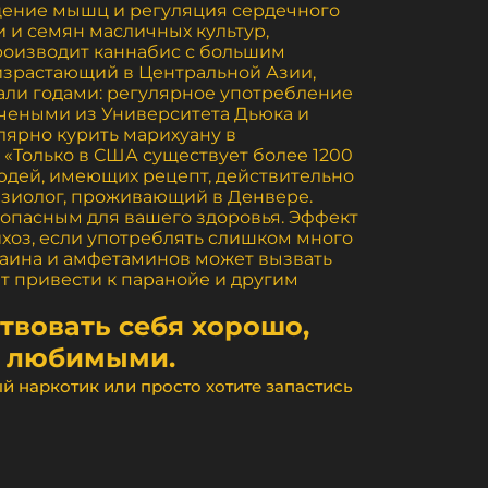
ащение мышц и регуляция сердечного
ки и семян масличных культур,
производит каннабис с большим
оизрастающий в Центральной Азии,
али годами: регулярное употребление
учеными из Университета Дьюка и
лярно курить марихуану в
. «Только в США существует более 1200
людей, имеющих рецепт, действительно
езиолог, проживающий в Денвере.
 опасным для вашего здоровья. Эффект
хоз, если употреблять слишком много
каина и амфетаминов может вызвать
т привести к паранойе и другим
ствовать себя хорошо,
ь любимыми.
ый наркотик или просто хотите запастись