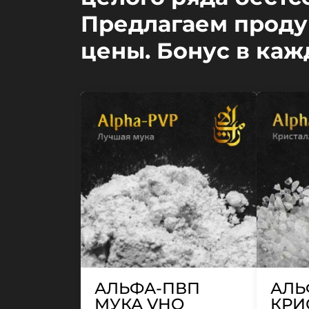
Предлагаем проду
цены. Бонус в каж
АЛЬФА-ПВП
АЛЬ
МУКА VHQ
КРИ