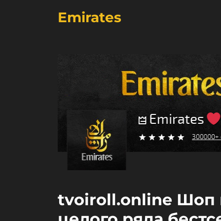
Emirates
tvoiroll.online Шо
целого ряда бестсе