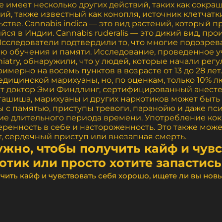
е имеет несколько других действий, таких как сокр
ений, также известный как конопля, источник клетчат
стве. Cannabis indica — это вид растений, который 
я в Индии. Cannabis ruderalis — это дикий вид, пр
Исследователи подтвердили то, что многие подозрев
ю обучения и памяти. Исследование, проведенное 
atry, обнаружили, что у людей, которые начали регу
имерно на восемь пунктов в возрасте от 13 до 28 лет
дицинской марихуаны, но, по оценкам, только 10% 
ит доктор Эми Финдлинг, сертифицированный анест
ашиша, марихуаны и других наркотиков может быть
 с памятью, приступы тревоги, паранойю и даже пси
ие длительного периода времени. Употребление ко
нность в себе и настороженность. Это также може
, сердечный приступ или внезапная смерть.
 нужно, чтобы получить кайф и чув
отик или просто хотите запастис
лучить кайф и чувствовать себя хорошо, ищете ли вы нов