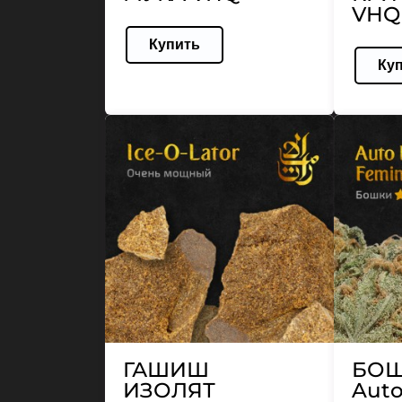
VHQ
Купить
Ку
ГАШИШ
БО
ИЗОЛЯТ
Auto