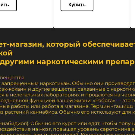
пить
Купить
т-магазин, который обеспечивае
кой
 другими наркотическими препа
 вещества
я к запрещенным наркотикам. Обычно они производят
крэк-кокаин и другие вещества, связанные с наркот
я в нелегальных лабораториях и продаются на черн
овседневной функцией вашей жизни. «Работа» — это 
ные работы или работа в магазине. Термин «гашиш» 
з растений каннабиса. Обычно его используют для к
ннабидиол). Обычно его курят или едят, чтобы получи
оздействие на мозг, повышая уровень серотонина в 
спользовать для многих целей. Конопля уже давно и