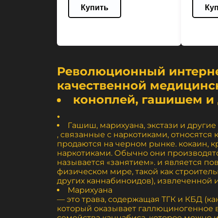
Купить
Ку
Революционный интерне
качественной медицинс
коноплей, гашишем и
.
Гашиш, марихуана, экстази и другие
, связанные с наркотиками, относятс
продаются на черном рынке. кокаин, 
наркотиками. Обычно они производятс
называется «занятием». и является п
физическом мире, такой как строитель
других каннабиноидов), извлеченной и
Марихуана
— это трава, содержащая ТГК и КБД (ка
который оказывает галлюциногенное в
семейства каннабиса, которое можно и