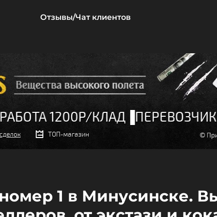
Отзывы/Чат клиентов
п номер 1 в Минусинске. 
ллеров, от экстази и кок