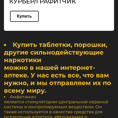
КУРЬЕР/ГРАФИТЧИК
Купить
Купить таблетки, порошки,
другие сильнодействующие
наркотики
можно в нашей интернет-
аптеке. У нас есть все, что вам
нужно, и мы отправляем их по
всему миру.
Амфетамин
является стимулятором центральной нервной
системы и контролируемым веществом. Он
также используется в качестве средства для
подавления аппетита, афродизиака и