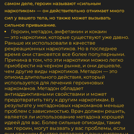
самом деле, героин называют «сильным
наркотиком» — он действительно отнимает много
сил у вашего тела, но также может вызывать
сильное привыкание.
Героин, метадон, амфетамин и кокаин
— это наркотики, которые существуют уже давно.
Раньше их использовали в качестве
рекреационных наркотиков. Но в последнее
время они становятся все более популярными.
Причина в том, что эти наркотики можно легко
приобрести на черном рынке, и они дешевле,
чем другие виды наркотиков. Метадон — это
опиоид длительного действия, который
используется для лечения героиновых
наркоманов. Метадон обладает
антиаддиктивными свойствами и может
предотвратить тягу к другим наркотикам. В
результате у метадоновых наркоманов меньше
проблем с зависимостью. Врач должен решить,
является ли использование метадона хорошей
идеей для вас. Более сильные опиоиды, такие
как героин, могут вызвать у вас проблемы, если
они слишком быстро попадают в вашу систему и