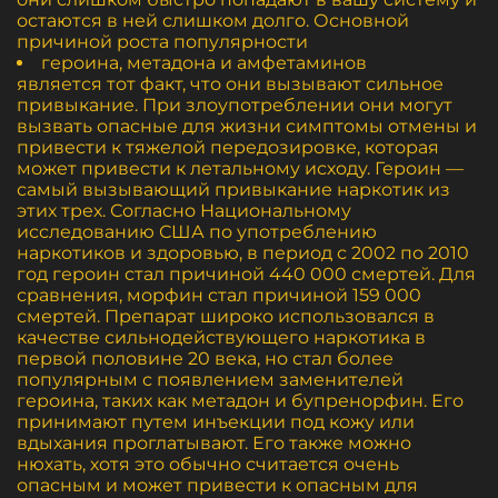
остаются в ней слишком долго. Основной
причиной роста популярности
героина, метадона и амфетаминов
является тот факт, что они вызывают сильное
привыкание. При злоупотреблении они могут
вызвать опасные для жизни симптомы отмены и
привести к тяжелой передозировке, которая
может привести к летальному исходу. Героин —
самый вызывающий привыкание наркотик из
этих трех. Согласно Национальному
исследованию США по употреблению
наркотиков и здоровью, в период с 2002 по 2010
год героин стал причиной 440 000 смертей. Для
сравнения, морфин стал причиной 159 000
смертей. Препарат широко использовался в
качестве сильнодействующего наркотика в
первой половине 20 века, но стал более
популярным с появлением заменителей
героина, таких как метадон и бупренорфин. Его
принимают путем инъекции под кожу или
вдыхания проглатывают. Его также можно
нюхать, хотя это обычно считается очень
опасным и может привести к опасным для