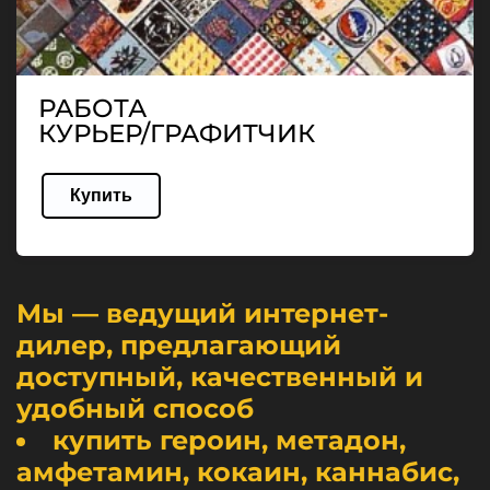
РАБОТА
КУРЬЕР/ГРАФИТЧИК
Купить
Мы — ведущий интернет-
дилер, предлагающий
доступный, качественный и
удобный способ
купить героин, метадон,
амфетамин, кокаин, каннабис,