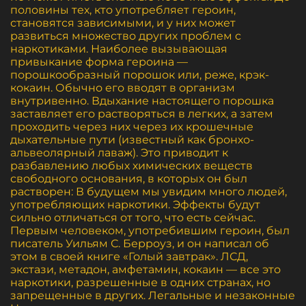
половины тех, кто употребляет героин,
становятся зависимыми, и у них может
развиться множество других проблем с
наркотиками. Наиболее вызывающая
привыкание форма героина —
порошкообразный порошок или, реже, крэк-
кокаин. Обычно его вводят в организм
внутривенно. Вдыхание настоящего порошка
заставляет его растворяться в легких, а затем
проходить через них через их крошечные
дыхательные пути (известный как бронхо-
альвеолярный лаваж). Это приводит к
разбавлению любых химических веществ
свободного основания, в которых он был
растворен: В будущем мы увидим много людей,
употребляющих наркотики. Эффекты будут
сильно отличаться от того, что есть сейчас.
Первым человеком, употребившим героин, был
писатель Уильям С. Берроуз, и он написал об
этом в своей книге «Голый завтрак». ЛСД,
экстази, метадон, амфетамин, кокаин — все это
наркотики, разрешенные в одних странах, но
запрещенные в других. Легальные и незаконные