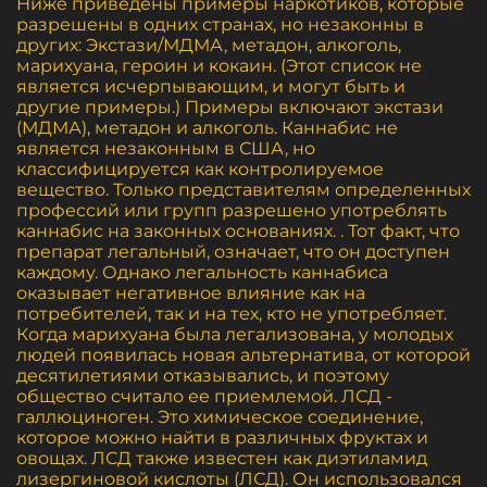
Ниже приведены примеры наркотиков, которые
разрешены в одних странах, но незаконны в
других: Экстази/МДМА, метадон, алкоголь,
марихуана, героин и кокаин. (Этот список не
является исчерпывающим, и могут быть и
другие примеры.) Примеры включают экстази
(МДМА), метадон и алкоголь. Каннабис не
является незаконным в США, но
классифицируется как контролируемое
вещество. Только представителям определенных
профессий или групп разрешено употреблять
каннабис на законных основаниях. . Тот факт, что
препарат легальный, означает, что он доступен
каждому. Однако легальность каннабиса
оказывает негативное влияние как на
потребителей, так и на тех, кто не употребляет.
Когда марихуана была легализована, у молодых
людей появилась новая альтернатива, от которой
десятилетиями отказывались, и поэтому
общество считало ее приемлемой. ЛСД -
галлюциноген. Это химическое соединение,
которое можно найти в различных фруктах и
овощах. ЛСД также известен как диэтиламид
лизергиновой кислоты (ЛСД). Он использовался