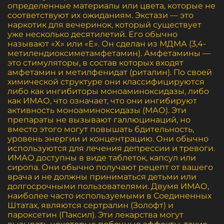
определенные материалы или цвета, которые не
соответствуют их ожиданиям. Экстази — это
наркотик для вечеринок, который существует
уже несколько десятилетий. Его обычно
называют «X» или «E». Он сделан из МДМА (3,4-
метилендиоксиметамфетамин). Амфетамины —
это стимуляторы, в состав которых входят
амфетамин и метилфенидат (риталин). По своей
химической структуре они классифицируются
либо как ингибиторы моноаминоксидазы, либо
как ИМАО, что означает, что они ингибируют
активность моноаминоксидазы (МАО). Эти
препараты не вызывают галлюцинаций, но
вместо этого могут повышать бдительность,
уровень энергии и концентрацию. Они обычно
используются для лечения депрессии и тревоги.
ИМАО доступны в виде таблеток, капсул или
сиропа. Они обычно получают рецепт от вашего
врача и не должны приниматься детьми или
долгосрочными пользователями. Двумя ИМАО,
наиболее часто используемыми в Соединенных
Штатах, являются сертралин (Золофт) и
пароксетин (Паксил). Эти лекарства могут